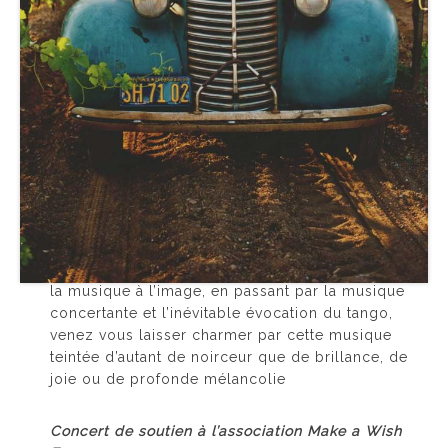
ARGENTINA…
VENDREDI 24 JUIN 2022 – 20H30
Salle Ravel de Levallois
Après que le solstice ait annoncé les jours les
plus lumineux de l’année et les vacances à venir,
quoi de mieux que de s’envoler avec un peu
d’avance vers une destination rêvée. L’Orchestre
d’Harmonie de Levallois vous propose de voyager
le temps d’un concert vers l’Amérique du Sud et
l’Argentine en particulier. De la musique savante à
la musique à l’image, en passant par la musique
concertante et l’inévitable évocation du tango,
venez vous laisser charmer par cette musique
teintée d’autant de noirceur que de brillance, de
joie ou de profonde mélancolie
Concert de soutien à l’association Make a Wish